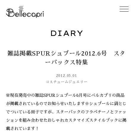
DIARY
HOME
雑誌掲載SPURシュプール2012.6号 スタ
ABOUT
ーバックス特集
ACCESS
2012.05.01
コスチュームジュエリー
GALLERY
🌸現在発売中の雑誌SPURシュプール6月号にベルカプリの商品
が掲載されているのでお知らせいたします🌞シュプールに袋とじ
DIARY
でついている冊子ですが、スターバックのフラペチーノとファッ
ションを組み合わせたおしゃれカスタマイズスタイルブックに掲
CONTACT
載されています！