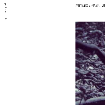
© bellecapri co., ltd
明日は雨の予報、週