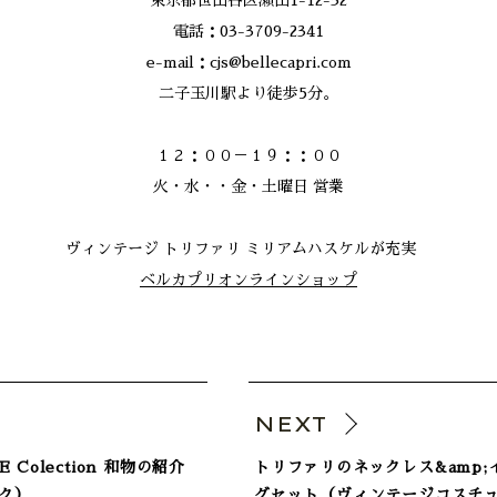
東京都世田谷区瀬田1-12-32
電話：03-3709-2341
e-mail：cjs@bellecapri.com
二子玉川駅より徒歩5分。
１２：００－１９：：００
火・水・・金・土曜日 営業
ヴィンテージ トリファリ ミリアムハスケルが充実
ベルカプリオンラインショップ
V
NEXT
E Colection 和物の紹介
トリファリのネックレス&amp;
ク）
グセット（ヴィンテージコスチ