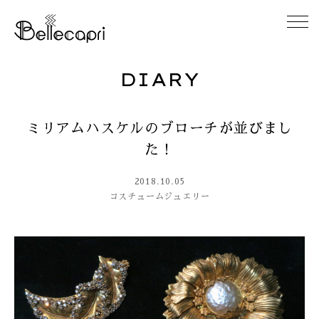
DIARY
HOME
ミリアムハスケルのブローチが並びまし
ABOUT
た！
ACCESS
2018.10.05
コスチュームジュエリー
GALLERY
DIARY
CONTACT