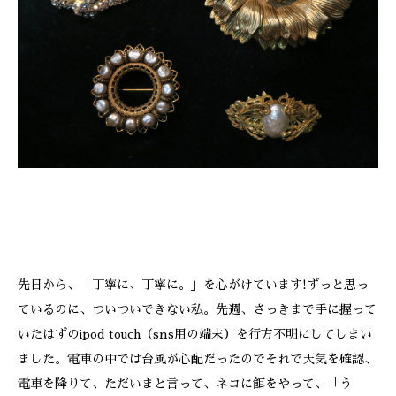
ONLINE SHOP
先日から、「丁寧に、丁寧に。」を心がけています!ずっと思っ
ているのに、ついついできない私。先週、さっきまで手に握って
いたはずのipod touch（sns用の端末）を行方不明にしてしまい
ました。電車の中では台風が心配だったのでそれで天気を確認、
電車を降りて、ただいまと言って、ネコに餌をやって、「う