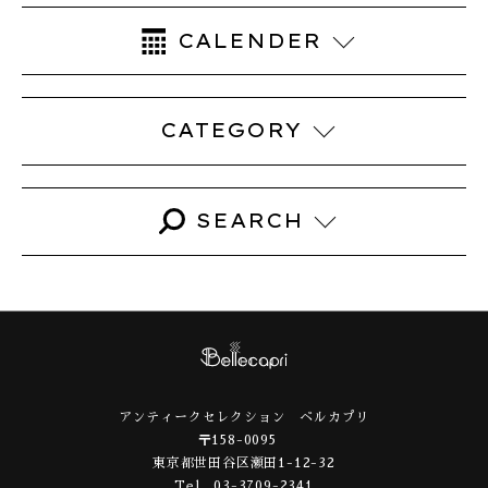
CALENDER
CATEGORY
8月 2026
«
»
A-select
SEARCH
月
火
水
木
金
土
日
DIARY
SNS
1
2
検
アンティーク
索:
4
3
5
6
7
8
9
お知らせ
11
10
12
13
14
15
16
コスチュームジュエリー
アンティークセレクション ベルカプリ
〒158-0095
17
18
19
20
21
22
23
セレクト・オリジナル
東京都世田谷区瀬田1-12-32
Tel 03-3709-2341