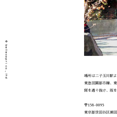
© bellecapri co., ltd
場所は二子玉川駅よ
東急田園都市線、東
間を通り抜け、坂を
〒158-0095
東京都世田谷区瀬田1-