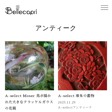
アンティーク
HOME
ABOUT
ACCESS
GALLERY
DIARY
A-select Moser 鳥が描か
A-select 堆朱の蓋物
CONTACT
れた大きなクラッケルガラス
2025.11.29
A-select
アンティーク
の花瓶