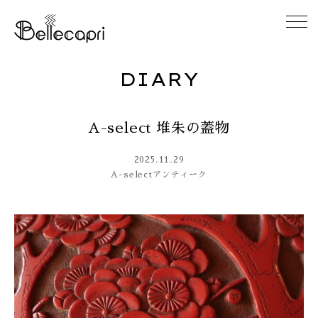
DIARY
HOME
A-select 堆朱の蓋物
ABOUT
2025.11.29
ACCESS
A-select
アンティーク
GALLERY
DIARY
CONTACT