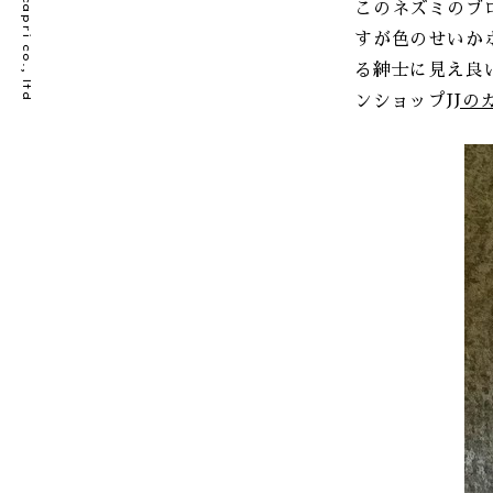
© bellecapri co., ltd
このネズミのブ
すが色のせいか
る紳士に見え良
ンショップ
JJ