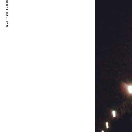
© bellecapri co., ltd