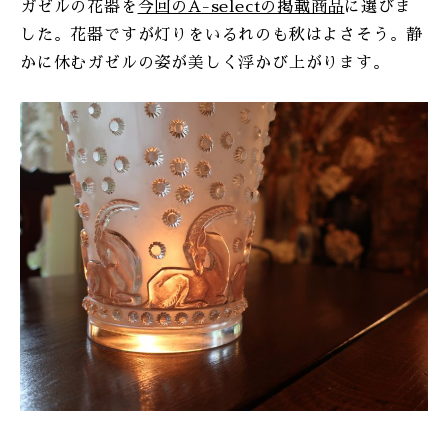
ガゼルの花器を
今回のA-selectの掲載商品
に選びま
した。花器ですが灯りをいるれのも秋はよさそう。静
かに休むガゼルの姿が美しく浮かび上がります。