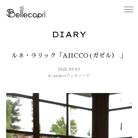
DIARY
HOME
ルネ・ラリック「AJICCO(ガゼル） 」
ABOUT
2022.09.03
ACCESS
A-select
アンティーク
GALLERY
DIARY
CONTACT