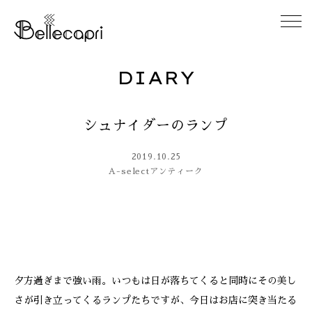
DIARY
HOME
シュナイダーのランプ
ABOUT
2019.10.25
ACCESS
A-select
アンティーク
GALLERY
DIARY
夕方過ぎまで強い雨。いつもは日が落ちてくると同時にその美し
CONTACT
さが引き立ってくるランプたちですが、今日はお店に突き当たる