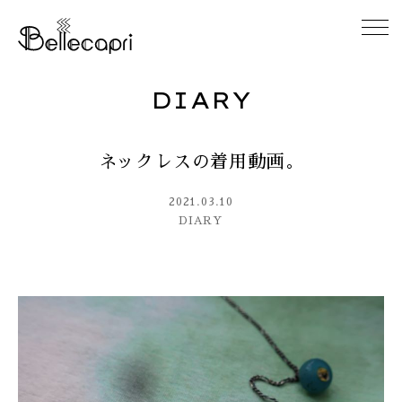
DIARY
HOME
ネックレスの着用動画。
ABOUT
2021.03.10
ACCESS
DIARY
GALLERY
DIARY
CONTACT