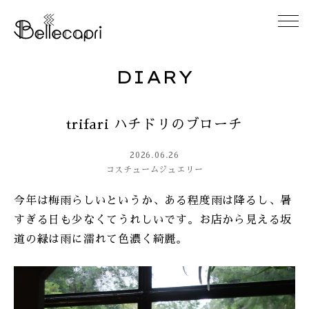
DIARY
HOME
trifari ハチドリのブローチ
ABOUT
2026.06.26
ACCESS
コスチュームジュエリー
今年は梅雨らしいというか、ある程度雨は降るし、暑
GALLERY
すぎる日も少なくてうれしいです。お店から見える坂
道の緑は雨に濡れて色濃く綺麗。
DIARY
CONTACT