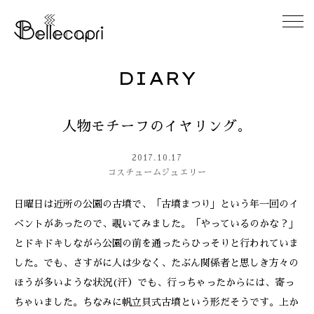
DIARY
HOME
人物モチーフのイヤリング。
ABOUT
2017.10.17
ACCESS
コスチュームジュエリー
日曜日は近所の公園の古墳で、「古墳まつり」という年一回のイ
GALLERY
ベントがあったので、覗いてみました。「やっているのかな？」
とドキドキしながら公園の前を通ったらひっそりと行われていま
DIARY
した。でも、さすがに人は少なく、たぶん関係者と思しき方々の
ほうが多いような状況(汗）でも、行っちゃったからには、寄っ
CONTACT
ちゃいました。ちなみに帆立貝式古墳という形だそうです。上か