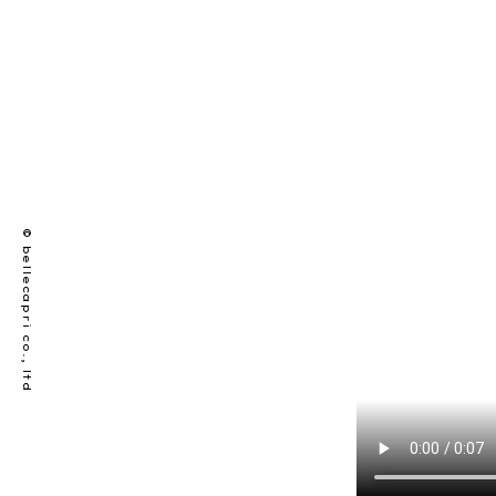
© bellecapri co., ltd