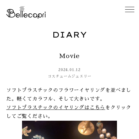
DIARY
HOME
Movie
ABOUT
2024.01.12
ACCESS
コスチュームジュエリー
ソフトプラスチックのフラワーイヤリングを並べまし
GALLERY
た。軽くてカラフル、そして大きいです。
ソフトプラスチックのイヤリングはこちら
をクリック
DIARY
してご覧ください。
CONTACT