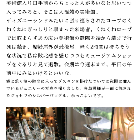
美術館入り口手前からちょっと人が多いなと思いつつ
ONLINE SHOP
入ってみると、そこは大混雑の美術館。
ディズニーランドみたいに張り巡らされたロープのく
ねくねにぎっしりと収まった来場者。くねくねロープ
では収まらずあの広い美術館の窓際を端から端まで行
列は続き、結局屋外が最後尾。軽く2時間は待ちそう
な状況で私は敗北感を感じつつもミュージアムショッ
プをぐるりと見て退散。会期は今週末まで、平日の午
前中にみにいけるといいな。
窓と飾り棚の隙間に入ってダスキンを掛けたついでに窓際に並ん
でいるジュエリーの写真を撮りました。唐草模様が一面に施され
たジョセフのシルバーバングル、かっこよいです。