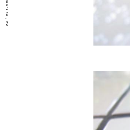
© bellecapri co., ltd