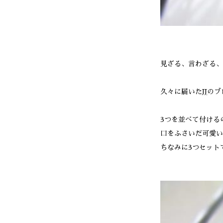
見ざる、言わざる、
久々に届いた
JJ
のブ
3つを並べて付ける
口をふさいだ可愛い
ちなみに3つセットで