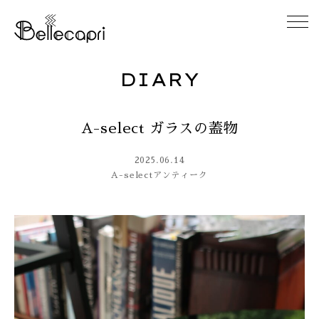
DIARY
HOME
A-select ガラスの蓋物
ABOUT
2025.06.14
ACCESS
A-select
アンティーク
GALLERY
DIARY
CONTACT