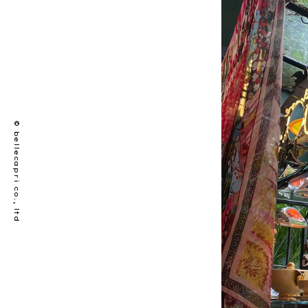
© bellecapri co., ltd