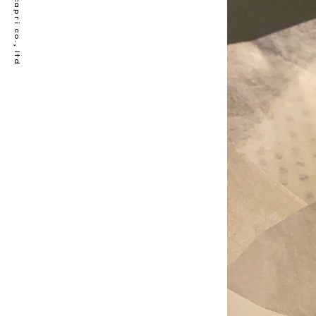
© bellecapri co., ltd