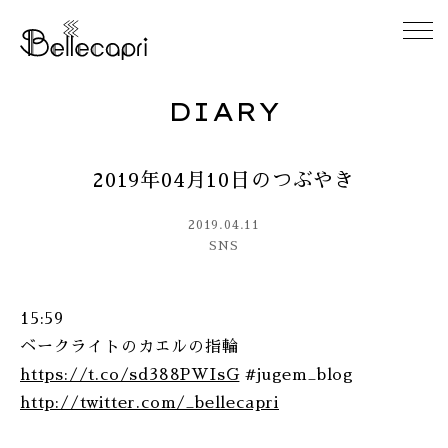
DIARY
HOME
2019年04月10日のつぶやき
ABOUT
2019.04.11
ACCESS
SNS
GALLERY
15:59
ベークライトのカエルの指輪
DIARY
https://t.co/sd388PWIsG
#jugem_blog
http://twitter.com/_bellecapri
CONTACT