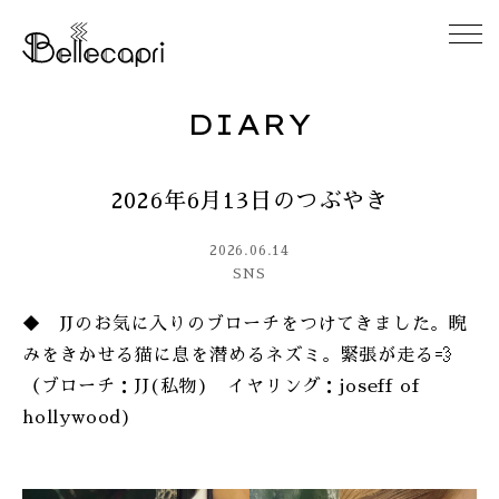
DIARY
HOME
2026年6月13日のつぶやき
ABOUT
2026.06.14
ACCESS
SNS
◆ JJのお気に入りのブローチをつけてきました。睨
GALLERY
みをきかせる猫に息を潜めるネズミ。緊張が走る💨
（ブローチ：JJ(私物) イヤリング：joseff of
DIARY
hollywood)
CONTACT