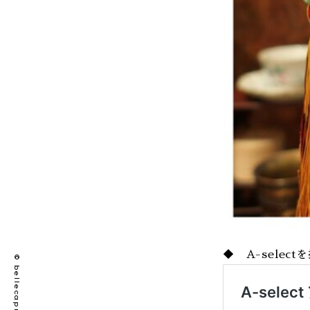
◆ A-selec
© bellecapri co., ltd