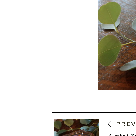
PRE
A-selec