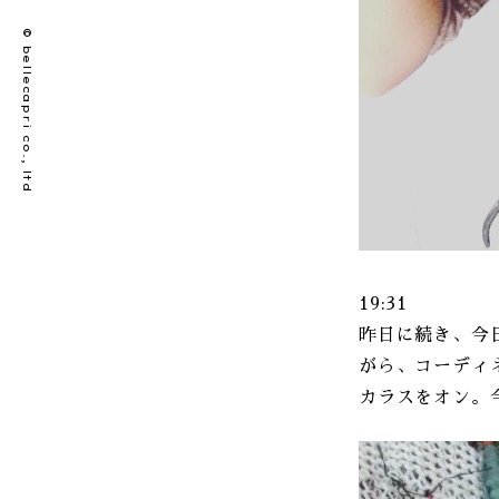
© bellecapri co., ltd
19:31
昨日に続き、今
がら、コーディネ
カラスをオン。今日