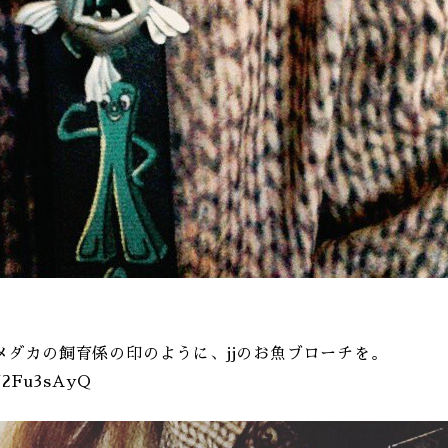
メダカの飼育係の印のように、jjのお魚ブローチを。
FJ2Fu3sAyQ