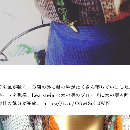
日も風が強く、お店の外に楓の種がたくさん落ちていました
ートを想像。Lea stein の木の実のブローチに木の実を咥え
の気分が完成。 https://t.co/O8wtSuL0WN