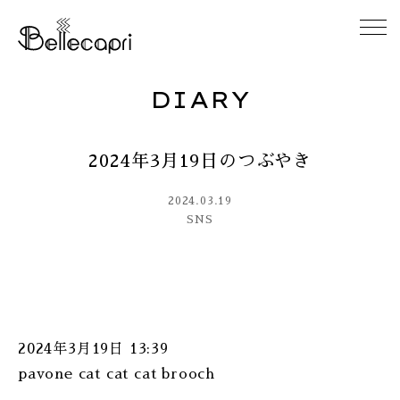
DIARY
HOME
2024年3月19日のつぶやき
ABOUT
2024.03.19
ACCESS
SNS
GALLERY
DIARY
2024年3月19日 13:39
CONTACT
pavone cat cat cat brooch