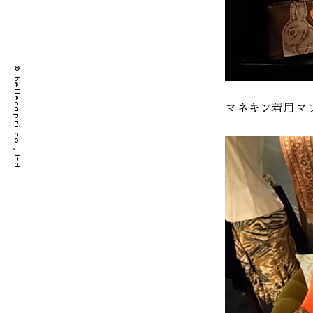
© bellecapri co., ltd
マネキン着用マフラー