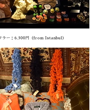
：6,300円（from Istanbul）