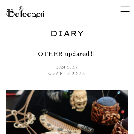
DIARY
HOME
OTHER updated‼
ABOUT
2024.10.19
ACCESS
セレクト・オリジナル
GALLERY
DIARY
CONTACT