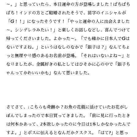
～。」と思っていたら、本日運命の方が登場しました！ぱちぱち
ぱち！インドの方とご結婚されたそうで、苗字のイニシャルが
「
G
！！」になったそうです！「やっと運命の人に出会えました
～。シンデレラみたい！」と楽しくお話しなどし、喜んでつけて
帰ってくださいました。よかった～。「でも確かに日本人で
G
は
ないですよね。」というはなしのなかで「銀子は？」なんてちょ
っと無理やり感のあるお名前が登場。「それはいないよね～」と
なりましたが、金属好きの私としてはひそかに心の中で「銀子ち
ゃんってかわいいかも」なんて思いました。
さてさて、↓こちらも奇跡か？お魚の花瓶に活けていたお花がし
ぼんでしまったので本日買ってきました。「前に見に行ったとき
は何本かあって、2本欲しかったのに今日は1本しかなかったんで
すよ。」とボスに伝えるとなんだかクスクス。「はて?」と思っ