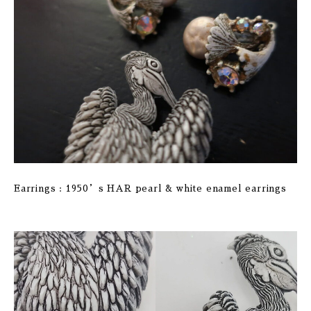
Earrings : 1950’s HAR pearl & white enamel earrings