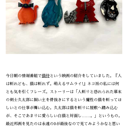
ONLINE SHOP
今日朝の情報番組で
猫侍
という映画の紹介をしていました。『人
は斬れども、猫は斬れず。萌えるサムライ!』ネコ派の私には何
とも気を引くフレーズ。ストーリーは「人斬りと恐れられた幕末
の剣士久太郎に飼い主を骨抜きにするという魔性の猫を斬ってほ
しいとの仕事が舞い込む。久太郎は猫を斬りに屋敷へ踏み込む
が、そこであまりに愛らしい白猫と対面し……。」というもの。
最近邦画を見たのは永遠の0が最後なので見てみようかなと思い