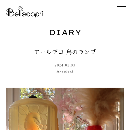
DIARY
HOME
アールデコ 鳥のランプ
ABOUT
2024.02.03
ACCESS
A-select
GALLERY
DIARY
CONTACT