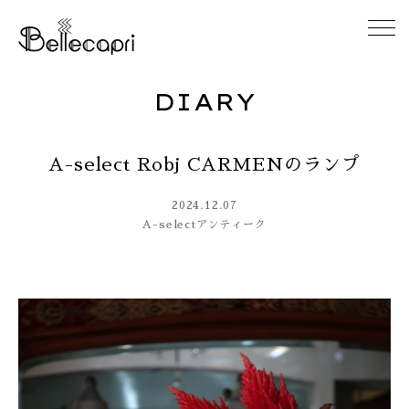
DIARY
HOME
A-select Robj CARMENのランプ
ABOUT
2024.12.07
ACCESS
A-select
アンティーク
GALLERY
DIARY
CONTACT