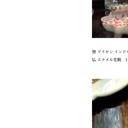
独 マイセン インドの
仏 エナメル花瓶 157