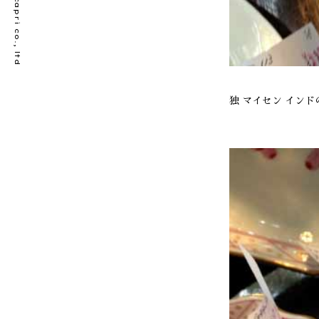
© bellecapri co., ltd
独 マイセン インドの