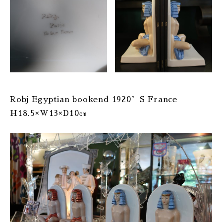
Robj Egyptian bookend 1920’S France
H18.5×W13×D10㎝