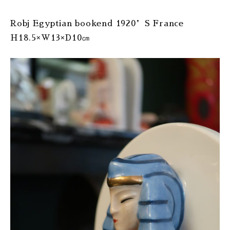
Robj Egyptian bookend 1920’S France
H18.5×W13×D10㎝