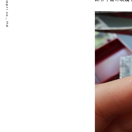
© bellecapri co., ltd