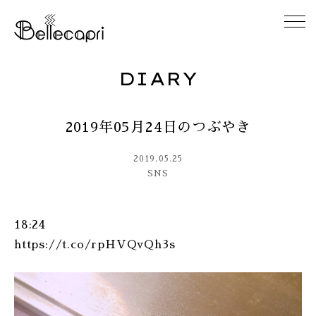
DIARY
HOME
2019年05月24日のつぶやき
ABOUT
2019.05.25
ACCESS
SNS
GALLERY
18:24
https://t.co/rpHVQvQh3s
DIARY
CONTACT