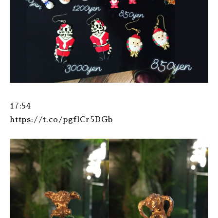
17:54
https://t.co/pgflCr5DGb