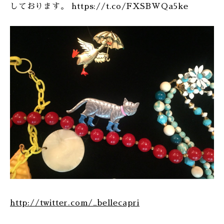
しております。 https://t.co/FXSBWQa5ke
http://twitter.com/_bellecapri