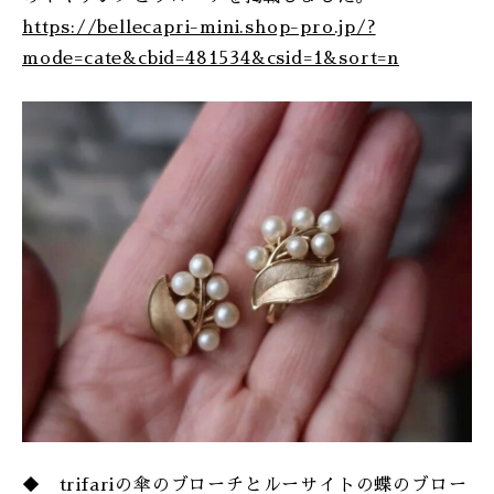
https://bellecapri-mini.shop-pro.jp/?
mode=cate&cbid=481534&csid=1&sort=n
◆ trifariの傘のブローチとルーサイトの蝶のブロー