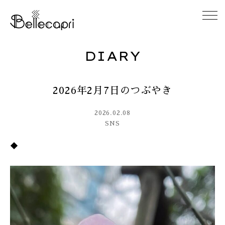
DIARY
HOME
2026年2月7日のつぶやき
ABOUT
2026.02.08
ACCESS
SNS
◆
GALLERY
DIARY
CONTACT