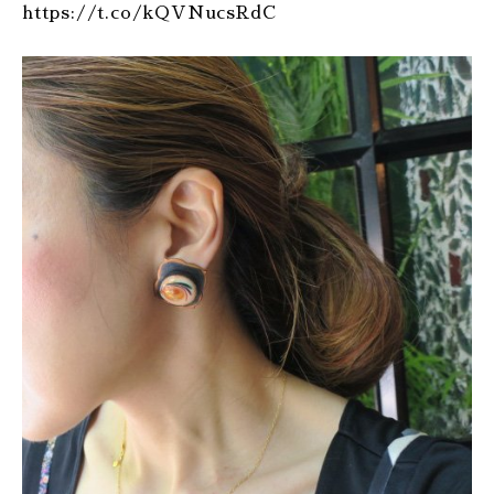
https://t.co/kQVNucsRdC