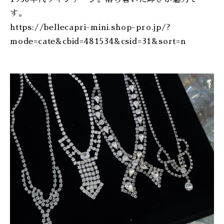
ONLINE SHOP
す。
https://bellecapri-mini.shop-pro.jp/?
mode=cate&cbid=481534&csid=31&sort=n