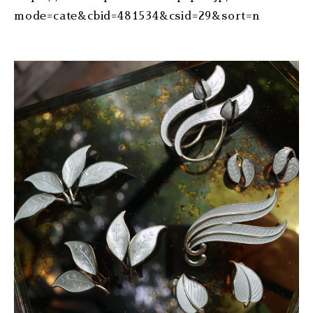
mode=cate&cbid=481534&csid=29&sort=n