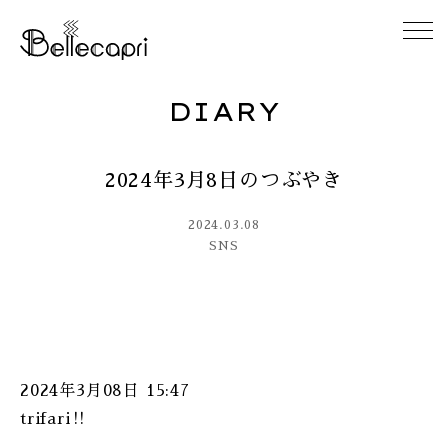
DIARY
HOME
2024年3月8日のつぶやき
ABOUT
2024.03.08
ACCESS
SNS
GALLERY
DIARY
2024年3月08日 15:47
CONTACT
trifari‼︎