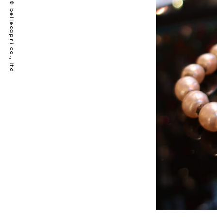
© bellecapri co., ltd