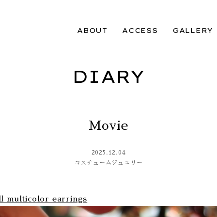
ABOUT
ACCESS
GALLERY
DIARY
Movie
2025.12.04
コスチュームジュエリー
l multicolor earrings