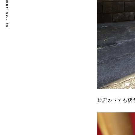
© bellecapri co., ltd
お店のドアも落