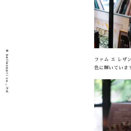
© bellecapri co., ltd
ファム エ レザ
色に輝いていま