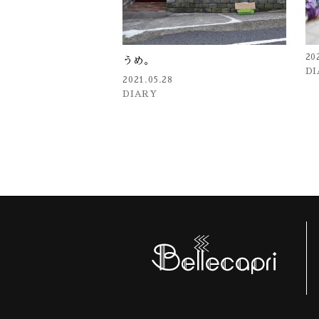
20
うめ。
D
2021.05.28
DIARY